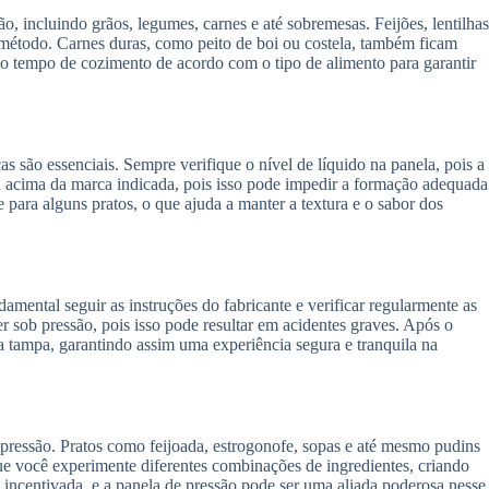
 incluindo grãos, legumes, carnes e até sobremesas. Feijões, lentilhas
 método. Carnes duras, como peito de boi ou costela, também ficam
 o tempo de cozimento de acordo com o tipo de alimento para garantir
 são essenciais. Sempre verifique o nível de líquido na panela, pois a
a acima da marca indicada, pois isso pode impedir a formação adequada
para alguns pratos, o que ajuda a manter a textura e o sabor dos
mental seguir as instruções do fabricante e verificar regularmente as
r sob pressão, pois isso pode resultar em acidentes graves. Após o
a tampa, garantindo assim uma experiência segura e tranquila na
 pressão. Pratos como feijoada, estrogonofe, sopas e até mesmo pudins
que você experimente diferentes combinações de ingredientes, criando
 incentivada, e a panela de pressão pode ser uma aliada poderosa nesse