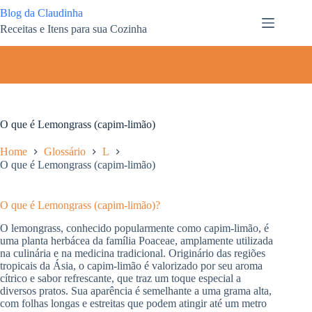
Pular
Blog da Claudinha
para
Receitas e Itens para sua Cozinha
o
conteúdo
O que é Lemongrass (capim-limão)
Home
Glossário
L
O que é Lemongrass (capim-limão)
O que é Lemongrass (capim-limão)?
O lemongrass, conhecido popularmente como capim-limão, é
uma planta herbácea da família Poaceae, amplamente utilizada
na culinária e na medicina tradicional. Originário das regiões
tropicais da Ásia, o capim-limão é valorizado por seu aroma
cítrico e sabor refrescante, que traz um toque especial a
diversos pratos. Sua aparência é semelhante a uma grama alta,
com folhas longas e estreitas que podem atingir até um metro