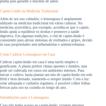
planta para garantir o máximo de sabor.
Capim-Limão na Medicina Tradicional
Além de seu uso culinário, o lemongrass é amplamente
utilizado na medicina tradicional em várias culturas. Na
medicina ayurvédica, por exemplo, acredita-se que o capim-
limão ajuda a equilibrar os doshas e promove a saúde
digestiva. Em algumas tradições, o chá de capim-limão é
consumido para aliviar sintomas de resfriados e gripes, devido
às suas propriedades anti-inflamatórias e antimicrobianas.
Como Cultivar Lemongrass em Casa
Cultivar capim-limão em casa é uma tarefa simples e
gratificante. A planta prefere climas quentes e úmidos, mas
pode ser cultivada em vasos em ambientes internos. Para
iniciar o cultivo, basta plantar um talo de capim-limão em solo
fértil e bem drenado, mantendo-o sempre úmido. Com a luz
solar adequada e cuidados regulares, é possível colher folhas
frescas para uso na cozinha ao longo do ano.
Substituições para o Lemongrass
Caso não tenha acesso ao capim-limão, existem algumas