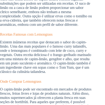
substituições que podem ser utilizadas em receitas. O suco de
limão ou a casca de limão podem proporcionar um sabor
cítrico semelhante, embora não tenham a mesma
complexidade. Outra opção é utilizar ervas como o tomilho ou
a erva-cidreira, que também oferecem notas frescas e
aromáticas, embora com um perfil de sabor diferente.
Receitas Famosas com Lemongrass
Existem inúmeras receitas que destacam o sabor do capim-
limão. Uma das mais populares é o famoso curry tailandês,
onde o lemongrass é combinado com leite de coco, curry e
vegetais. Outra receita deliciosa é o frango grelhado marinado
em uma mistura de capim-limão, gengibre e alho, que resulta
em um prato suculento e aromático. O capim-limão também é
um ingrediente chave em sopas como o Tom Yum, que é um
clássico da culinária tailandesa.
Onde Comprar Lemongrass
O capim-limão pode ser encontrado em mercados de produtos
frescos, feiras livres e lojas de produtos naturais. Além disso,
muitos supermercados já oferecem a planta fresca em suas
seções de hortifrúti. Para aqueles que preferem, é possível