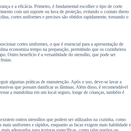
ança e a eficácia. Primeiro, é fundamental escolher o tipo de corte
limento com um suporte ou luva de proteção, evitando o contato direto
olina, cortes uniformes e precisos são obtidos rapidamente, tornando o
rcionar cortes uniformes, o que é essencial para a apresentação de
olina economiza tempo na preparação, permitindo que os cozinheiros
. Outro benefício é a versatilidade do utensílio, que pode ser
frutas.
seguir algumas práticas de manutenção. Após o uso, deve-se lavar a
rasivas que possam danificar as lâminas. Além disso, é recomendável
azenar a mandolina em um local seguro, longe de crianças, também é
 existem outros utensílios que podem ser utilizados na cozinha, como
es mais uniformes e rápidos, enquanto as facas exigem mais habilidade e
o mais adequados para texturas específicas, como ralar queijos ou