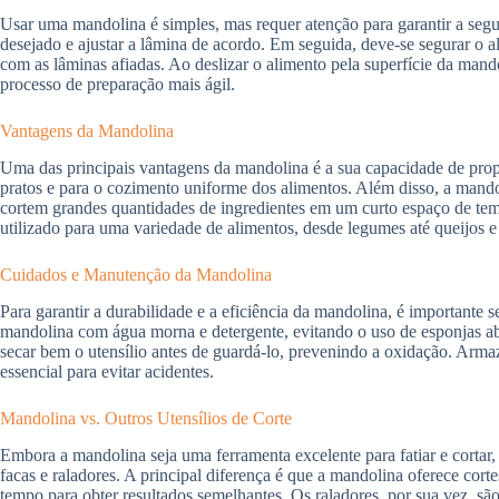
Usar uma mandolina é simples, mas requer atenção para garantir a segur
desejado e ajustar a lâmina de acordo. Em seguida, deve-se segurar o a
com as lâminas afiadas. Ao deslizar o alimento pela superfície da mand
processo de preparação mais ágil.
Vantagens da Mandolina
Uma das principais vantagens da mandolina é a sua capacidade de propo
pratos e para o cozimento uniforme dos alimentos. Além disso, a mand
cortem grandes quantidades de ingredientes em um curto espaço de tempo
utilizado para uma variedade de alimentos, desde legumes até queijos e 
Cuidados e Manutenção da Mandolina
Para garantir a durabilidade e a eficiência da mandolina, é importante 
mandolina com água morna e detergente, evitando o uso de esponjas ab
secar bem o utensílio antes de guardá-lo, prevenindo a oxidação. Arm
essencial para evitar acidentes.
Mandolina vs. Outros Utensílios de Corte
Embora a mandolina seja uma ferramenta excelente para fatiar e cortar,
facas e raladores. A principal diferença é que a mandolina oferece cort
tempo para obter resultados semelhantes. Os raladores, por sua vez, sã