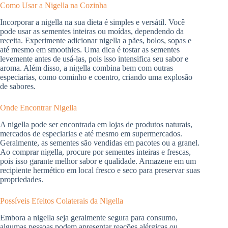
Como Usar a Nigella na Cozinha
Incorporar a nigella na sua dieta é simples e versátil. Você
pode usar as sementes inteiras ou moídas, dependendo da
receita. Experimente adicionar nigella a pães, bolos, sopas e
até mesmo em smoothies. Uma dica é tostar as sementes
levemente antes de usá-las, pois isso intensifica seu sabor e
aroma. Além disso, a nigella combina bem com outras
especiarias, como cominho e coentro, criando uma explosão
de sabores.
Onde Encontrar Nigella
A nigella pode ser encontrada em lojas de produtos naturais,
mercados de especiarias e até mesmo em supermercados.
Geralmente, as sementes são vendidas em pacotes ou a granel.
Ao comprar nigella, procure por sementes inteiras e frescas,
pois isso garante melhor sabor e qualidade. Armazene em um
recipiente hermético em local fresco e seco para preservar suas
propriedades.
Possíveis Efeitos Colaterais da Nigella
Embora a nigella seja geralmente segura para consumo,
algumas pessoas podem apresentar reações alérgicas ou