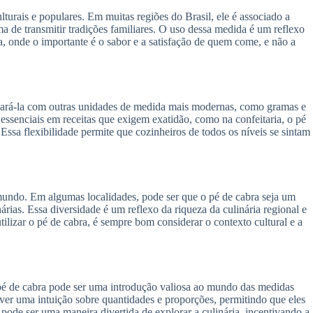
urais e populares. Em muitas regiões do Brasil, ele é associado a
rma de transmitir tradições familiares. O uso dessa medida é um reflexo
ia, onde o importante é o sabor e a satisfação de quem come, e não a
mpará-la com outras unidades de medida mais modernas, como gramas e
essenciais em receitas que exigem exatidão, como na confeitaria, o pé
 Essa flexibilidade permite que cozinheiros de todos os níveis se sintam
 mundo. Em algumas localidades, pode ser que o pé de cabra seja um
rias. Essa diversidade é um reflexo da riqueza da culinária regional e
lizar o pé de cabra, é sempre bom considerar o contexto cultural e a
 pé de cabra pode ser uma introdução valiosa ao mundo das medidas
olver uma intuição sobre quantidades e proporções, permitindo que eles
 pode ser uma maneira divertida de explorar a culinária, incentivando a