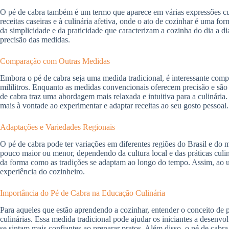
O pé de cabra também é um termo que aparece em várias expressões cult
receitas caseiras e à culinária afetiva, onde o ato de cozinhar é uma fo
da simplicidade e da praticidade que caracterizam a cozinha do dia a d
precisão das medidas.
Comparação com Outras Medidas
Embora o pé de cabra seja uma medida tradicional, é interessante co
mililitros. Enquanto as medidas convencionais oferecem precisão e são 
de cabra traz uma abordagem mais relaxada e intuitiva para a culinária.
mais à vontade ao experimentar e adaptar receitas ao seu gosto pessoal.
Adaptações e Variedades Regionais
O pé de cabra pode ter variações em diferentes regiões do Brasil e do
pouco maior ou menor, dependendo da cultura local e das práticas culiná
da forma como as tradições se adaptam ao longo do tempo. Assim, ao uti
experiência do cozinheiro.
Importância do Pé de Cabra na Educação Culinária
Para aqueles que estão aprendendo a cozinhar, entender o conceito de
culinárias. Essa medida tradicional pode ajudar os iniciantes a desenv
se sintam mais confiantes ao preparar pratos. Além disso, o pé de cabra