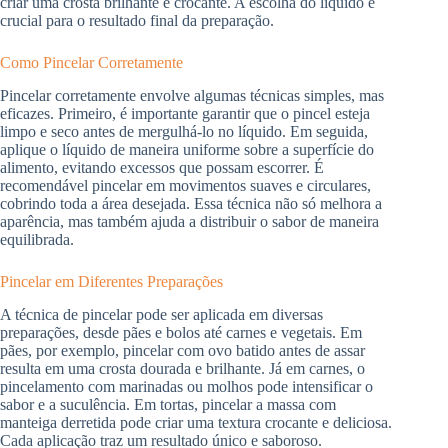
criar uma crosta brilhante e crocante. A escolha do líquido é
crucial para o resultado final da preparação.
Como Pincelar Corretamente
Pincelar corretamente envolve algumas técnicas simples, mas
eficazes. Primeiro, é importante garantir que o pincel esteja
limpo e seco antes de mergulhá-lo no líquido. Em seguida,
aplique o líquido de maneira uniforme sobre a superfície do
alimento, evitando excessos que possam escorrer. É
recomendável pincelar em movimentos suaves e circulares,
cobrindo toda a área desejada. Essa técnica não só melhora a
aparência, mas também ajuda a distribuir o sabor de maneira
equilibrada.
Pincelar em Diferentes Preparações
A técnica de pincelar pode ser aplicada em diversas
preparações, desde pães e bolos até carnes e vegetais. Em
pães, por exemplo, pincelar com ovo batido antes de assar
resulta em uma crosta dourada e brilhante. Já em carnes, o
pincelamento com marinadas ou molhos pode intensificar o
sabor e a suculência. Em tortas, pincelar a massa com
manteiga derretida pode criar uma textura crocante e deliciosa.
Cada aplicação traz um resultado único e saboroso.