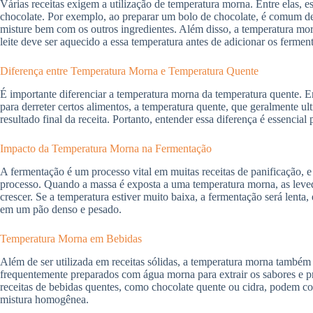
Várias receitas exigem a utilização de temperatura morna. Entre elas, e
chocolate. Por exemplo, ao preparar um bolo de chocolate, é comum der
misture bem com os outros ingredientes. Além disso, a temperatura morn
leite deve ser aquecido a essa temperatura antes de adicionar os fermen
Diferença entre Temperatura Morna e Temperatura Quente
É importante diferenciar a temperatura morna da temperatura quente. En
para derreter certos alimentos, a temperatura quente, que geralmente ul
resultado final da receita. Portanto, entender essa diferença é essencial
Impacto da Temperatura Morna na Fermentação
A fermentação é um processo vital em muitas receitas de panificação,
processo. Quando a massa é exposta a uma temperatura morna, as leved
crescer. Se a temperatura estiver muito baixa, a fermentação será lenta
em um pão denso e pesado.
Temperatura Morna em Bebidas
Além de ser utilizada em receitas sólidas, a temperatura morna também 
frequentemente preparados com água morna para extrair os sabores e p
receitas de bebidas quentes, como chocolate quente ou cidra, podem c
mistura homogênea.