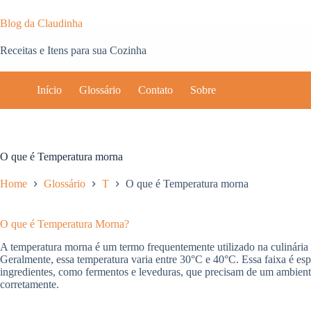
Pular
para
Blog da Claudinha
o
conteúdo
Receitas e Itens para sua Cozinha
Início
Glossário
Contato
Sobre
O que é Temperatura morna
Home
Glossário
T
O que é Temperatura morna
O que é Temperatura Morna?
A temperatura morna é um termo frequentemente utilizado na culinária p
Geralmente, essa temperatura varia entre 30°C e 40°C. Essa faixa é es
ingredientes, como fermentos e leveduras, que precisam de um ambient
corretamente.