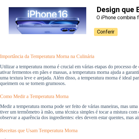
Design que 
O iPhone combina f
Conferir
Importância da Temperatura Morna na Culinária
Utilizar a temperatura morna é crucial em várias etapas do processo de
ativar fermentos em pães e massas, a temperatura morna ajuda a garan
uma textura leve e arejada. Além disso, a temperatura morna é ideal pa
queimem ou se tornem grumosos.
Como Medir a Temperatura Morna
Medir a temperatura morna pode ser feito de várias maneiras, mas uma
tiver um termômetro à mão, uma técnica simples é tocar a mistura com 
observar a aparência dos ingredientes: eles devem estar quentes, mas a
Receitas que Usam Temperatura Morna