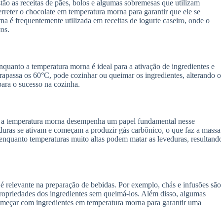
stão as receitas de pães, bolos e algumas sobremesas que utilizam
reter o chocolate em temperatura morna para garantir que ele se
a é frequentemente utilizada em receitas de iogurte caseiro, onde o
tos.
quanto a temperatura morna é ideal para a ativação de ingredientes e
trapassa os 60°C, pode cozinhar ou queimar os ingredientes, alterando o
 para o sucesso na cozinha.
 e a temperatura morna desempenha um papel fundamental nesse
uras se ativam e começam a produzir gás carbônico, o que faz a massa
, enquanto temperaturas muito altas podem matar as leveduras, resultand
é relevante na preparação de bebidas. Por exemplo, chás e infusões são
ropriedades dos ingredientes sem queimá-los. Além disso, algumas
omeçar com ingredientes em temperatura morna para garantir uma